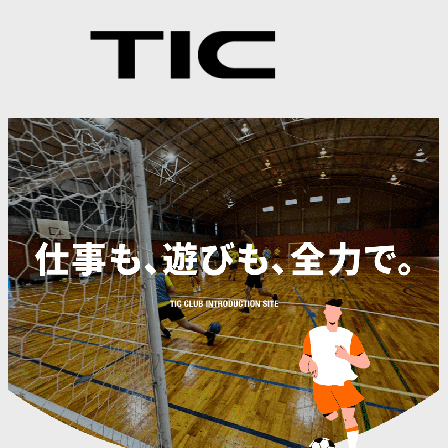
内
容
を
ス
キ
ッ
プ