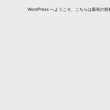
内
WordPress へようこそ。こちらは最
容
を
ス
キ
ッ
プ